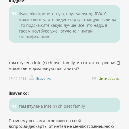
Андрей:
ilsavenko:приветствую, ноут samsung RV410,
можно ли втулить видеоккарту стоящую, если да
, то подскажите какую лучше Всё что надо, в
твоём ноутбуке уже "втулено." Читай
спецификацию.
там втулена intel(r) chipset family, и ттп как встроеная(((
можно ли нормальную поставить??
ilsavenko
Цитировать
25.02.2011
ilsavenko:
там втулена intel(r) chipset family
По-моему вы сами ответили на свой
вопрос,видеокарты от интел не меняются,внешнюю