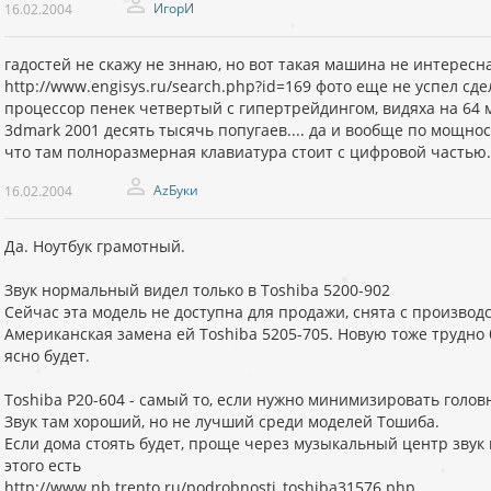
ИгорИ
16.02.2004
гадостей не скажу не зннаю, но вот такая машина не интересн
http://www.engisys.ru/search.php?id=169 фото еще не успел сде
процессор пенек четвертый с гипертрейдингом, видяха на 64 м
3dmark 2001 десять тысячь попугаев.... да и вообще по мощно
что там полноразмерная клавиатура стоит с цифровой частью..
AzБуки
16.02.2004
Да. Ноутбук грамотный.
Звук нормальный видел только в Toshiba 5200-902
Сейчас эта модель не доступна для продажи, снята с производст
Американская замена ей Toshiba 5205-705. Новую тоже трудно 
ясно будет.
Toshiba P20-604 - самый то, если нужно минимизировать голов
Звук там хороший, но не лучший среди моделей Тошиба.
Если дома стоять будет, проще через музыкальный центр звук п
этого есть
http://www.nb.trento.ru/podrobnosti_toshiba31576.php