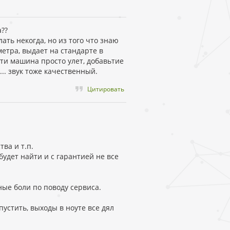
а??
лать некогда, но из того что знаю
етра, выдает на стандарте в
сти машина просто улет, добавьтие
.. звук тоже качественный.
Цитировать
ва и т.п.
будет найти и с гарантией не все
ные боли по поводу сервиса.
устить, выходы в ноуте все дял