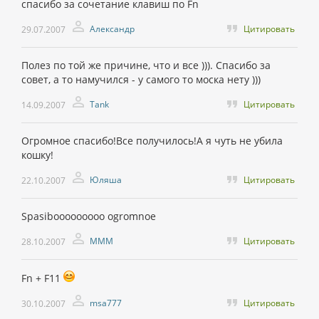
спасибо за сочетание клавиш по Fn
Александр
Цитировать
29.07.2007
Полез по той же причине, что и все ))). Спасибо за
совет, а то намучился - у самого то моска нету )))
Tank
Цитировать
14.09.2007
Огромное спасибо!Все получилось!А я чуть не убила
кошку!
Юляша
Цитировать
22.10.2007
Spasibooooooooo ogromnoe
MMM
Цитировать
28.10.2007
Fn + F11
msa777
Цитировать
30.10.2007