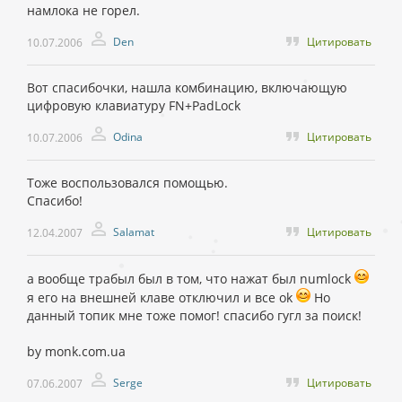
намлока не горел.
Den
Цитировать
10.07.2006
Вот спасибочки, нашла комбинацию, включающую
цифровую клавиатуру FN+PadLock
Odina
Цитировать
10.07.2006
Тоже воспользовался помощью.
Спасибо!
Salamat
Цитировать
12.04.2007
а вообще трабыл был в том, что нажат был numlock
я его на внешней клаве отключил и все ok
Но
данный топик мне тоже помог! спасибо гугл за поиск!
by monk.com.ua
Serge
Цитировать
07.06.2007