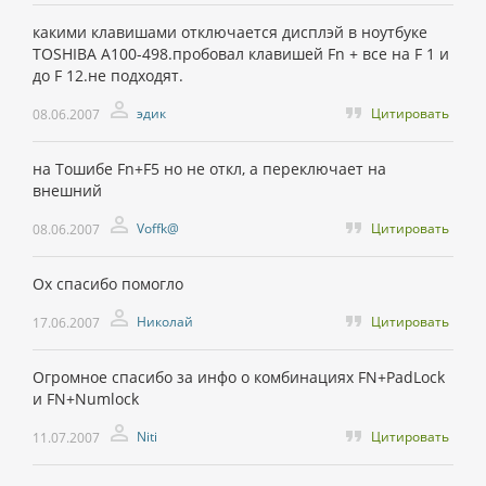
какими клавишами отключается дисплэй в ноутбуке
TOSHIBA A100-498.пробовал клавишей Fn + все на F 1 и
до F 12.не подходят.
эдик
Цитировать
08.06.2007
на Тошибе Fn+F5 но не откл, а переключает на
внешний
Voffk@
Цитировать
08.06.2007
Ох спасибо помогло
Николай
Цитировать
17.06.2007
Огромное спасибо за инфо о комбинациях FN+PadLock
и FN+Numlock
Niti
Цитировать
11.07.2007