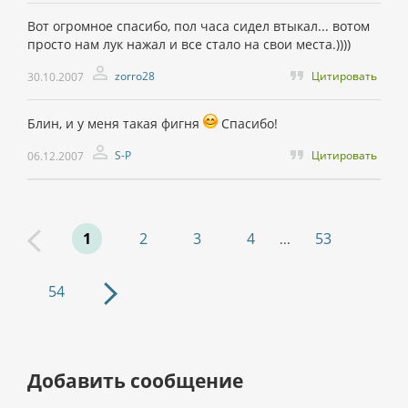
Вот огромное спасибо, пол часа сидел втыкал... вотом
просто нам лук нажал и все стало на свои места.))))
zorro28
Цитировать
30.10.2007
Блин, и у меня такая фигня
Спасибо!
S-P
Цитировать
06.12.2007
1
2
3
4
53
...
54
Добавить сообщение