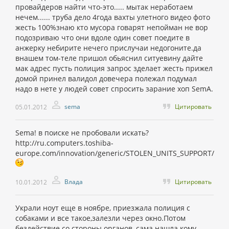
провайдеров найти что-это..... мытак неработаем
нечем...... труба дело 4года вахты улетного видео фото
жесть 100%знаю кто мусора говарят непойман не вор
подозриваю что они вдоле один совет поедите в
анжерку небирите нечего прислучаи недогоните.да
внашем том-теле пришол обьяснил ситуевину дайте
мак адрес пусть полиция запрос зделает жесть прижел
домой принел валидол довечера полежал подумал
надо в нете у людей совет спросить зарание хоп SemA.
sema
Цитировать
05.01.2012
Sema! в поиске не пробовали искать?
http://ru.computers.toshiba-
europe.com/innovation/generic/STOLEN_UNITS_SUPPORT/
Влада
Цитировать
10.01.2012
Украли ноут еще в ноябре, приезжала полиция с
собаками и все такое,залезли через окно.Потом
бездействие со стороны органов, сама нашла кому