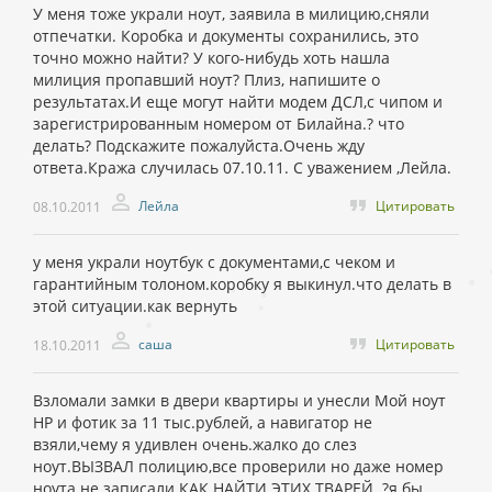
У меня тоже украли ноут, заявила в милицию,сняли
отпечатки. Коробка и документы сохранились, это
точно можно найти? У кого-нибудь хоть нашла
милиция пропавший ноут? Плиз, напишите о
результатах.И еще могут найти модем ДСЛ,с чипом и
зарегистрированным номером от Билайна.? что
делать? Подскажите пожалуйста.Очень жду
ответа.Кража случилась 07.10.11. С уважением ,Лейла.
Лейла
Цитировать
08.10.2011
у меня украли ноутбук с документами,с чеком и
гарантийным толоном.коробку я выкинул.что делать в
этой ситуации.как вернуть
саша
Цитировать
18.10.2011
Взломали замки в двери квартиры и унесли Мой ноут
НР и фотик за 11 тыс.рублей, а навигатор не
взяли,чему я удивлен очень.жалко до слез
ноут.ВЫЗВАЛ полицию,все проверили но даже номер
ноута не записали.КАК НАЙТИ ЭТИХ ТВАРЕЙ..?я бы