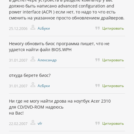
должно быть написано advanced configuration and
power interface (ACPI ) если нет, то надо то что есть
сменить на указанное просто обновлением драйверов.
AzБуки
Цитировать
25.12.2006
Немогу обновить биос программа пишет, что не
удается найти файл BIOS.WPH
Александр
Цитировать
31.01.2007
откуда берете биос?
AzБуки
Цитировать
31.01.2007
Ни где не могу найти дрова на ноутбук Acer 2310
для CD/DVD-ROM надеюсь
на Вас!
vfr
Цитировать
22.02.2007