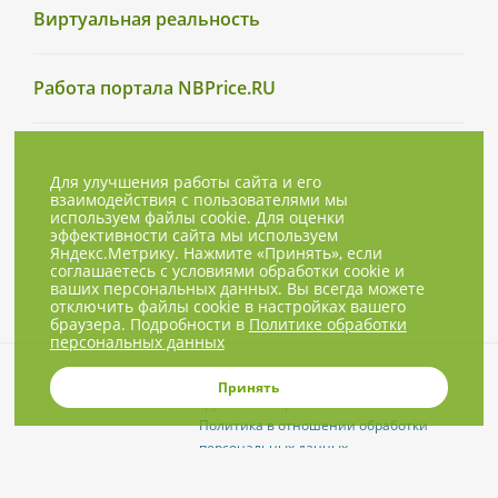
Виртуальная реальность
Работа портала NBPrice.RU
Для улучшения работы сайта и его
взаимодействия с пользователями мы
используем файлы cookie. Для оценки
эффективности сайта мы используем
Яндекс.Метрику. Нажмите «Принять», если
соглашаетесь с условиями обработки cookie и
ваших персональных данных. Вы всегда можете
отключить файлы cookie в настройках вашего
браузера. Подробности в
Политике обработки
персональных данных
© 2001-2026, NBPrice.ru — проект
Принять
группы «Текарт».
Политика в отношении обработки
персональных данных
Приглашения на соответствующие