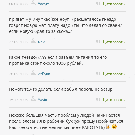
Vadym
Цитировать
08.08.2006
привет )) у мну ткаойже ноут )) расшеталось гнездо
говрят новую мат плату надо)) ты что делал со сваей?
если новую брал то за скока,,?
мах
Цитировать
27.09.2006
какое гнездо?????? если разъем питания то его
пропайка стоит около 1000 рублей.
AzБуки
Цитировать
28.09.2006
Помогите,что делать если забыл пароль на Setup
Vasio
Цитировать
15.12.2006
Похоже большая часть проблем у людей начинается
после влезания в рабочий бук (уж прошу необижаться).
Как говориться не мешай машине РАБОТАТЬ)