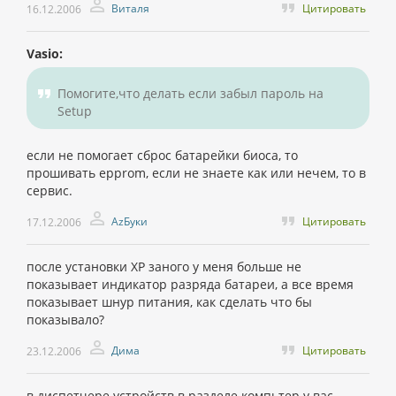
Виталя
Цитировать
16.12.2006
Vasio:
Помогите,что делать если забыл пароль на
Setup
если не помогает сброс батарейки биоса, то
прошивать epprom, если не знаете как или нечем, то в
сервис.
AzБуки
Цитировать
17.12.2006
после установки XP заного у меня больше не
показывает индикатор разряда батареи, а все время
показывает шнур питания, как сделать что бы
показывало?
Дима
Цитировать
23.12.2006
в диспетчере устройств в разделе компьтер у вас