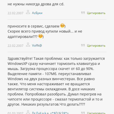
не нужны никогда дрова для cd.
AzБуки
Цитировать
22.02.2007
приносите в сервис, сделаем
)
Скорее всего привод купили новый... и не
адаптировали???
)
Voffk@
Цитировать
22.02.2007
Здравствуйте! Такая проблема: как только загружается
WindowsXP сразу начинает тормозить клавиатура и
мышь. Загрузка процессора скачет от 60 до 90%.
Выделение памяти - 107Мб. переустанавливал
Windows на двух разных винчестерах. Все равно
также. Что меня настораживает не вращается
вентилятор системы охлаждения. В досе никаких
проблем. Попробовал разобрать. Думал перегрев на
чипсете или процессоре - смазал термопастой и то и
другое. Никаких результатов.Что делать????
Dr.Evil a.k.a. <*$D.N.S$*>
Цитировать
01.03.2007