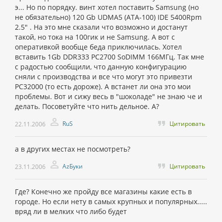
э... Но по порядку. винт хотел поставить Samsung (но
не обязательно) 120 Gb UDMA5 (ATA-100) IDE 5400Rpm
2.5" . На это мне сказали что возможно и достанут
такой, но тока на 100гик и не Samsung. А вот с
оперативкой вообще беда приключилась. Хотел
вставить 1Gb DDR333 PC2700 SoDIMM 166МГц. Так мне
с радостью сообщили, что данную конфигурацию
сняли с производства и все что могут это привезти
PC32000 (то есть дороже). А встанет ли она это мои
проблемы. Вот и сижу весь в "шоколаде" не знаю че и
делать. Посоветуйте что нить дельное. А?
RuS
Цитировать
22.11.2006
а в других местах не посмотреть?
AzБуки
Цитировать
23.11.2006
Где? Конечно же пройду все магазины какие есть в
городе. Но если нету в самых крупных и популярных.....
вряд ли в мелких что либо будет