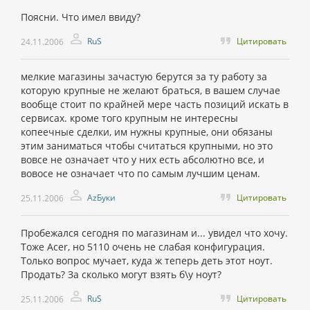
Поясни. Что имел ввиду?
RuS
Цитировать
24.11.2006
мелкие магазины зачастую берутся за ту работу за
которую крупные не желают браться, в вашем случае
вообще стоит по крайней мере часть позиций искать в
сервисах. кроме того крупным не интересны
копеечные сделки, им нужны крупные, они обязаны
этим заниматься чтобы считаться крупными, но это
вовсе не означает что у них есть абсолютно все, и
вовосе не означает что по самым лучшим ценам.
AzБуки
Цитировать
25.11.2006
Пробежался сегодня по магазинам и... увидел что хочу.
Тоже Acer, но 5110 очень не слабая конфигурация.
Только вопрос мучает, куда ж теперь деть этот ноут.
Продать? За сколько могут взять б\у ноут?
RuS
Цитировать
25.11.2006