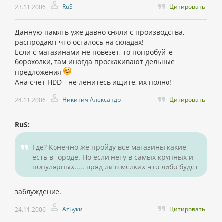
RuS
Цитировать
23.11.2006
Данную память уже давно сняли с производства,
распродают что осталось на складах!
Если с магазинами не повезет, то попробуйте
борохолки, там иногда проскакивают дельные
предложения
Ана счет HDD - не ленитесь ищите, их полно!
Никитич Александр
Цитировать
24.11.2006
RuS:
Где? Конечно же пройду все магазины какие
есть в городе. Но если нету в самых крупных и
популярных..... вряд ли в мелких что либо будет
заблуждение.
AzБуки
Цитировать
24.11.2006