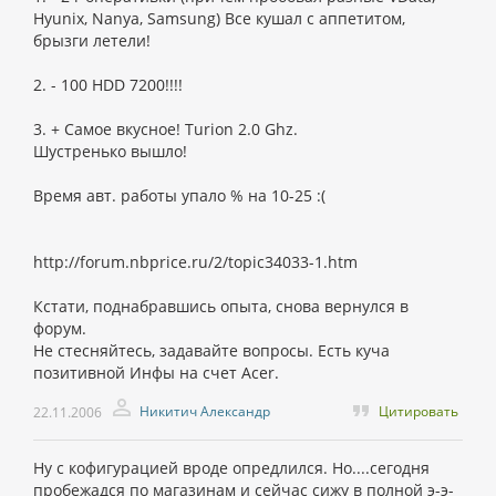
Hyunix, Nanya, Samsung) Все кушал с аппетитом,
брызги летели!
2. - 100 HDD 7200!!!!
3. + Самое вкусное! Turion 2.0 Ghz.
Шустренько вышло!
Время авт. работы упало % на 10-25 :(
http://forum.nbprice.ru/2/topic34033-1.htm
Кстати, поднабравшись опыта, снова вернулся в
форум.
Не стесняйтесь, задавайте вопросы. Есть куча
позитивной Инфы на счет Acer.
Никитич Александр
Цитировать
22.11.2006
Ну с кофигурацией вроде опредлился. Но....сегодня
пробежадся по магазинам и сейчас сижу в полной э-э-