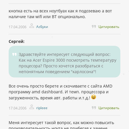
кнопка есть на всех ноутбуах как я подозеваю а вот
наличие там wifi или BT опционально.
AzБуки
Цитировать
17.04.2006
Сергей:
Здравствуйте интересует следующий вопрос:
Как на Acer Espire 3000 посмотреть температуру
процесора? Просто хочется разобраться с
непонятным поведением "карлосона"!
Все очень просто берете и скочиваете с сайта AMD
программу amd dashboard. И темп. процессора и
загруженность, время авт. работы и.т.д.!
ripleee
Цитировать
17.04.2006
Меня интересует такой вопрос, как можно повысить
производительность ноута не прибегая к замене