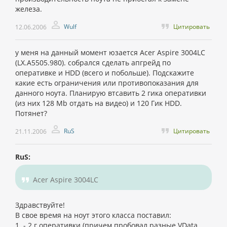
железа.
Wulf
Цитировать
12.06.2006
у меня на данный момент юзается Acer Aspire 3004LC
(LX.A5505.980). собрался сделать апгрейд по
оперативке и HDD (всего и побольше). Подскажите
какие есть ограничения или противопоказания для
данного ноута. Планирую втсавить 2 гика оперативки
(из них 128 Mb отдать на видео) и 120 Гик HDD.
Потянет?
RuS
Цитировать
21.11.2006
RuS:
Acer Aspire 3004LC
Здравствуйте!
В свое время на ноут этого класса поставил:
1. - 2 г оперативки (причем пробовал разные VData,