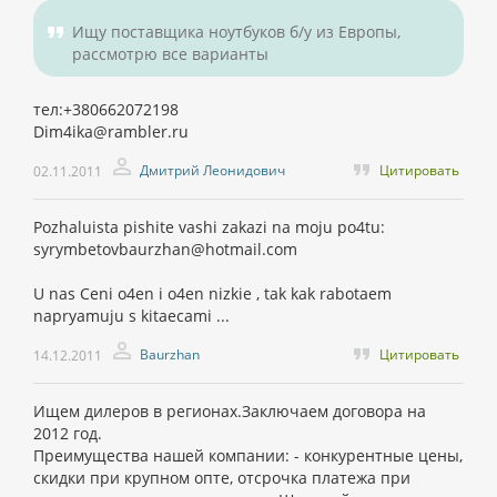
Ищу поставщика ноутбуков б/у из Европы,
рассмотрю все варианты
тел:+380662072198
Dim4ika@rambler.ru
Дмитрий Леонидович
Цитировать
02.11.2011
Pozhaluista pishite vashi zakazi na moju po4tu:
syrymbetovbaurzhan@hotmail.com
U nas Ceni o4en i o4en nizkie , tak kak rabotaem
napryamuju s kitaecami ...
Baurzhan
Цитировать
14.12.2011
Ищем дилеров в регионах.Заключаем договора на
2012 год.
Преимущества нашей компании: - конкурентные цены,
скидки при крупном опте, отсрочка платежа при