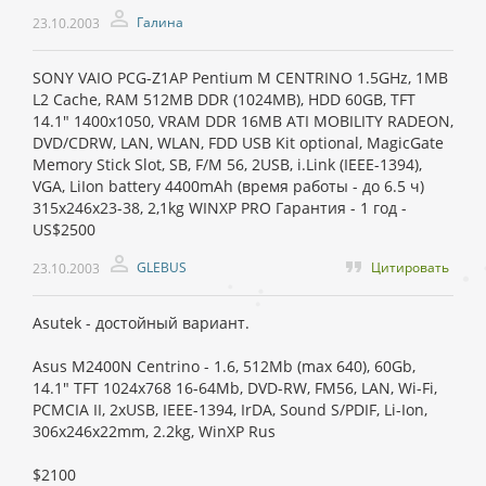
Галина
23.10.2003
SONY VAIO PCG-Z1AP Pentium M CENTRINO 1.5GHz, 1MB
L2 Cache, RAM 512MB DDR (1024MB), HDD 60GB, TFT
14.1" 1400x1050, VRAM DDR 16MB ATI MOBILITY RADEON,
DVD/CDRW, LAN, WLAN, FDD USB Kit optional, MagicGate
Memory Stick Slot, SB, F/M 56, 2USB, i.Link (IEEE-1394),
VGA, LiIon battery 4400mAh (время работы - до 6.5 ч)
315x246x23-38, 2,1kg WINXP PRO Гарантия - 1 год -
US$2500
GLEBUS
Цитировать
23.10.2003
Asutek - достойный вариант.
Asus M2400N Centrino - 1.6, 512Mb (max 640), 60Gb,
14.1" TFT 1024x768 16-64Mb, DVD-RW, FM56, LAN, Wi-Fi,
PCMCIA II, 2xUSB, IEEE-1394, IrDA, Sound S/PDIF, Li-Ion,
306x246x22mm, 2.2kg, WinXP Rus
$2100