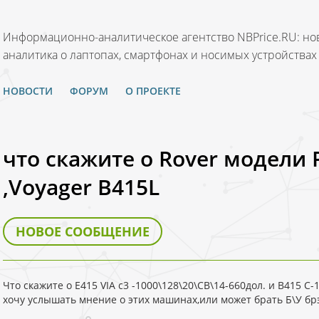
Информационно-аналитическое агентство NBPrice.RU: нов
аналитика о лаптопах, смартфонах и носимых устройствах
НОВОСТИ
ФОРУМ
О ПРОЕКТЕ
что скажите о Rover модели 
,Voyager B415L
НОВОЕ СООБЩЕНИЕ
Что скажите о Е415 VIA c3 -1000\128\20\СВ\14-660дол. и В415 С-
хочу услышать мнение о этих машинах,или может брать Б\У брэ