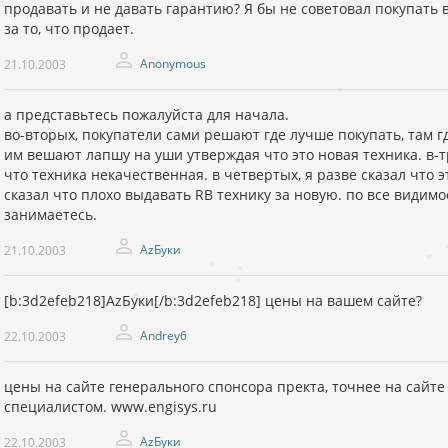
продавать и не давать гарантию? Я бы не советовал покупать 
за то, что продает.
Anonymous
21.10.2003
а представьтесь пожалуйста для начала.
во-вторых, покупатели сами решают где лучше покупать, там г
им вешают лапшу на уши утверждая что это новая техника. в-тр
что техника некачественная. в четвертых, я разве сказал что э
сказал что плохо выдавать RB технику за новую. по все видим
занимаетесь.
AzБуки
21.10.2003
[b:3d2efeb218]AzБуки[/b:3d2efeb218] цены на вашем сайте?
Andrey6
22.10.2003
цены на сайте генерального спонсора пректа, точнее на сайт
специалистом. www.engisys.ru
AzБуки
22.10.2003