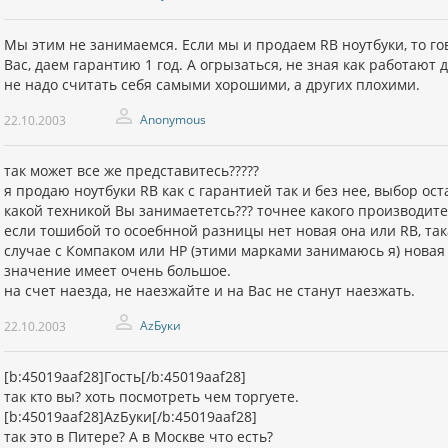
Мы этим не занимаемся. Если мы и продаем RB ноутбуки, то гов
Вас, даем гарантию 1 год. А огрызаться, не зная как работают
не надо считать себя самыми хорошими, а других плохими.
Anonymous
22.10.2003
так может все же представитесь?????
я продаю ноутбуки RB как с гарантией так и без нее, выбор ост
какой техникой Вы занимаететсь??? точнее какого производите
если тошибой то осоебнной разницы нет новая она или RB, така
случае с Компаком или HP (этими марками занимаюсь я) новая
значение имеет очень большое.
на счет наезда, не наезжайте и на Вас не станут наезжать.
AzБуки
22.10.2003
[b:45019aaf28]Гость[/b:45019aaf28]
так кто вы? хоть посмотреть чем торгуете.
[b:45019aaf28]AzБуки[/b:45019aaf28]
так это в Питере? А в Москве что есть?