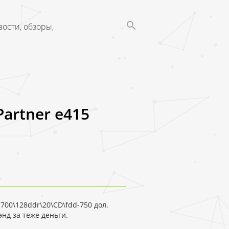
ости, обзоры,
Partner e415
1700\128ddr\20\CD\fdd-750 дол.
нд за теже деньги.