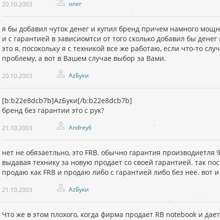
олег
20.10.2003
я бы добавил чуток денег и купил бренд причем намного мощнее
и с гарантией в зависиомтси от того сколько добавил бы денег
это я, посокольку я с техникой все же работаю, если что-то сл
проблему, а вот в Вашем случае выбор за Вами.
AzБуки
20.10.2003
[b:b22e8dcb7b]AzБуки[/b:b22e8dcb7b]
бренд без гарантии это с рук?
Andrey6
21.10.2003
нет не обязаетльно, это FRB. обычно гарантия производиетля 
выдавая технику за новую продает со своей гарантией. так по
продаю как FRB и продаю либо с гарантией либо без нее. вот и 
AzБуки
21.10.2003
Что же в этом плохого, когда фирма продает RB notebook и дае