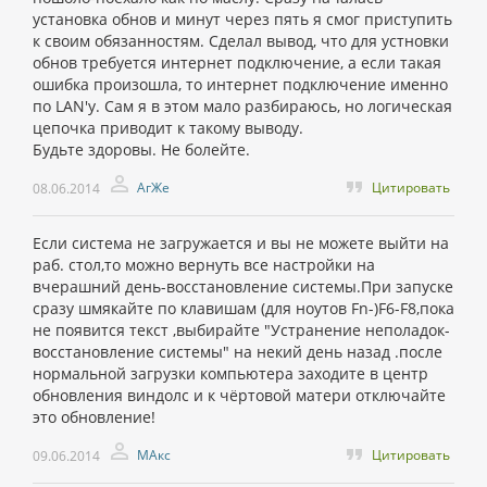
установка обнов и минут через пять я смог приступить
к своим обязанностям. Сделал вывод, что для устновки
обнов требуется интернет подключение, а если такая
ошибка произошла, то интернет подключение именно
по LAN'у. Сам я в этом мало разбираюсь, но логическая
цепочка приводит к такому выводу.
Будьте здоровы. Не болейте.
АгЖе
Цитировать
08.06.2014
Если система не загружается и вы не можете выйти на
раб. стол,то можно вернуть все настройки на
вчерашний день-восстановление системы.При запуске
сразу шмякайте по клавишам (для ноутов Fn-)F6-F8,пока
не появится текст ,выбирайте "Устранение неполадок-
восстановление системы" на некий день назад .после
нормальной загрузки компьютера заходите в центр
обновления виндолс и к чёртовой матери отключайте
это обновление!
МАкс
Цитировать
09.06.2014