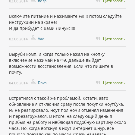
пе7р
Цитировать
03.06.2014
Включите питание и нажимайте F9!!!! потом следуйте
инструкции на экране!
И да прибудет с Вами Линукс!!!!
Vad
Цитировать
03.06.2014
Выруби комп, и когда только нажал на кнопку
включение нажимай на Ф9. Дальше выйдет
возможности восстановления. Если что пишите в
почту.
Dava
Цитировать
04.06.2014
Встретился с такой же проблемой. Кстати, авто
обновление я отключил сразу после покупки ноутбука.
F8 не реагировало. ноут пол ночи отменял изменения
и перезагружался. В итоге, на следующий день я
прибыл на работу и нвблюдал подобную картину около
часа. Но, когда воткнул в ноут интернет шнур, все
пошоло-поехало как по маслу. Сразу началась