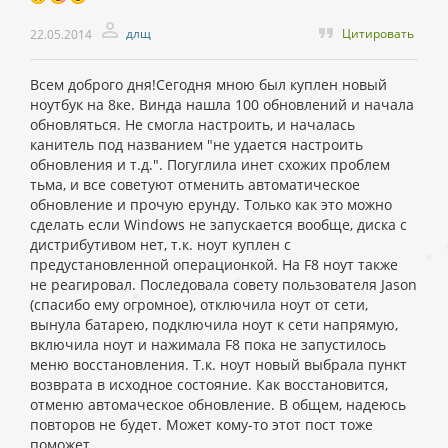
длщ
Цитировать
22.05.2014
Всем доброго дня!Сегодня мною был куплен новый
ноутбук на 8ке. Винда нашла 100 обновлений и начала
обновляться. Не смогла настроить, и началась
канитель под названием "не удается настроить
обновления и т.д.". Погуглила инет схожих проблем
тьма, и все советуют отменить автоматическое
обновление и прочую ерунду. Только как это можно
сделать если Windows не запускается вообще, диска с
дистрибутивом нет, т.к. ноут куплен с
предустановленной операционкой. На F8 ноут также
не реагировал. Последовала совету пользователя Jason
(спасибо ему огромное), отключила ноут от сети,
вынула батарею, подключила ноут к сети напрямую,
включила ноут и нажимала F8 пока не запустилось
меню восстановления. Т.к. ноут новый выбрала пункт
возврата в исходное состояние. Как восстановится,
отменю автомаческое обновление. В общем, надеюсь
повторов не будет. Может кому-то этот пост тоже
поможет.