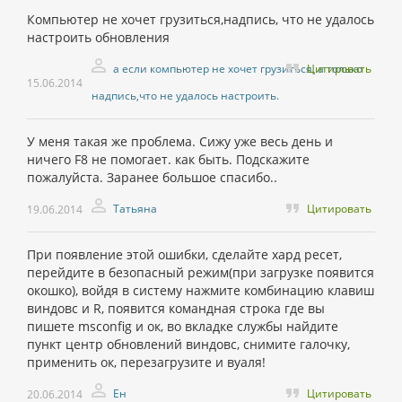
Компьютер не хочет грузиться,надпись, что не удалось
настроить обновления
а если компьютер не хочет грузиться, а только
Цитировать
15.06.2014
надпись,что не удалось настроить.
У меня такая же проблема. Сижу уже весь день и
ничего F8 не помогает. как быть. Подскажите
пожалуйста. Заранее большое спасибо..
Татьяна
Цитировать
19.06.2014
При появление этой ошибки, сделайте хард ресет,
перейдите в безопасный режим(при загрузке появится
окошко), войдя в систему нажмите комбинацию клавиш
виндовс и R, появится командная строка где вы
пишете msconfig и ок, во вкладке службы найдите
пункт центр обновлений виндовс, снимите галочку,
применить ок, перезагрузите и вуаля!
Ен
Цитировать
20.06.2014