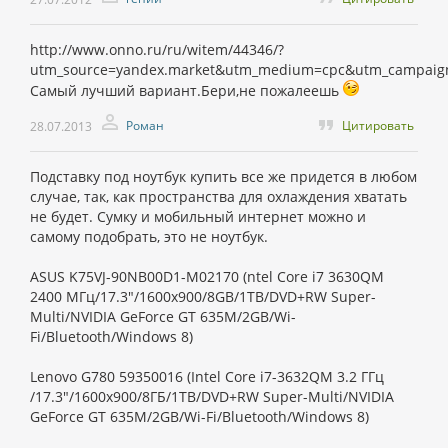
http://www.onno.ru/ru/witem/44346/?
utm_source=yandex.market&utm_medium=cpc&utm_campaig
Самый лучший вариант.Бери,не пожалеешь
Роман
Цитировать
28.07.2013
Подставку под ноутбук купить все же придется в любом
случае, так, как пространства для охлаждения хватать
не будет. Сумку и мобильный интернет можно и
самому подобрать, это не ноутбук.
ASUS K75VJ-90NB00D1-M02170 (ntel Core i7 3630QM
2400 МГц/17.3"/1600х900/8GB/1TB/DVD+RW Super-
Multi/NVIDIA GeForce GT 635M/2GB/Wi-
Fi/Bluetooth/Windows 8)
Lenovo G780 59350016 (Intel Core i7-3632QM 3.2 ГГц
/17.3"/1600x900/8ГБ/1TB/DVD+RW Super-Multi/NVIDIA
GeForce GT 635M/2GB/Wi-Fi/Bluetooth/Windows 8)