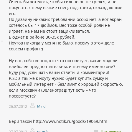
Очень бы хотелось, чтобы сильно он не грелся, и не
покупать к нему всякие спец. подставки, охлаждающие
его.
По дизайну никаких требований особо нет, а вот экран
хотелось бы 17 дюймов. Вес тоже особой роли не
играет, на нем не стоит зацикливаться.
Бюджет в районе 30-35к рублей.
Ноутов никогда у меня не было, посему в этом деле
совсем профан :(
Ну вот, собственно, кто что посоветует, какие модели
наиболее предпочтительны, и почему именно они?
Буду рад услышать ваши ответы и комментарии!
P.S.: а так же к ноуту нужно будет купить сумку и
мобильный Интернет - безлимит с хорошей скоростью,
если Москвичи (Зеленоград) тут есть – что
посоветуете?
Mind
26.07.2012
Бери такой http://www.notik.ru/goods/19069.htm
гений
Цитировать
27.07.2012