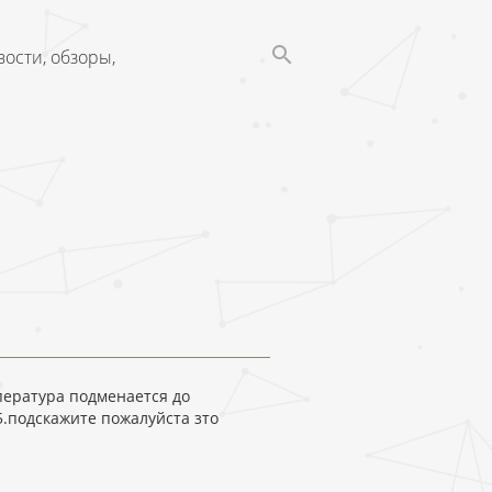
ости, обзоры,
пература подменается до
.подскажите пожалуйста зто