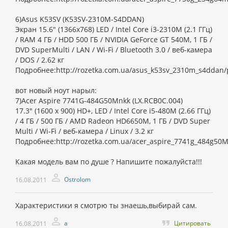
6)Asus K53SV (K53SV-2310M-S4DDAN)
Экран 15.6" (1366х768) LED / Intel Core i3-2310M (2.1 ГГц)
/ RAM 4 ГБ / HDD 500 ГБ / NVIDIA GeForce GT 540M, 1 ГБ /
DVD SuperMulti / LAN / Wi-Fi / Bluetooth 3.0 / веб-камера
/ DOS / 2.62 кг
Подробнее:http://rozetka.com.ua/asus_k53sv_2310m_s4ddan/p
вот новый ноут нарыл:
7)Acer Aspire 7741G-484G50Mnkk (LX.RCB0C.004)
17.3" (1600 х 900) HD+, LED / Intel Core i5-480M (2.66 ГГц)
/ 4 ГБ / 500 ГБ / AMD Radeon HD6650M, 1 ГБ / DVD Super
Multi / Wi-Fi / веб-камера / Linux / 3.2 кг
Подробнее:http://rozetka.com.ua/acer_aspire_7741g_484g50M
Какая модель вам по душе ? Напишите пожалуйста!!!
Ostrolom
16.08.2011
Характеристики я смотрю ты знаешь,выбирай сам.
а
Цитировать
16.08.2011