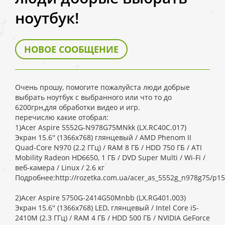
ноутбук!
НОВОЕ СООБЩЕНИЕ
Очень прошу, помогите пожалуйста люди добрые
выбрать ноутбук с выбранного или что то до
6200грн,для обработки видео и игр.
перечислю какие отобрал:
1)Acer Aspire 5552G-N978G75MNkk (LX.RC40C.017)
Экран 15.6'' (1366x768) глянцевый / AMD Phenom II
Quad-Core N970 (2.2 ГГц) / RAM 8 ГБ / HDD 750 ГБ / ATI
Mobility Radeon HD6650, 1 ГБ / DVD Super Multi / Wi-Fi /
веб-камера / Linux / 2.6 кг
Подробнее:http://rozetka.com.ua/acer_as_5552g_n978g75/p15
2)Acer Aspire 5750G-2414G50Mnbb (LX.RG401.003)
Экран 15.6'' (1366x768) LED, глянцевый / Intel Core i5-
2410M (2.3 ГГц) / RAM 4 ГБ / HDD 500 ГБ / NVIDIA GeForce