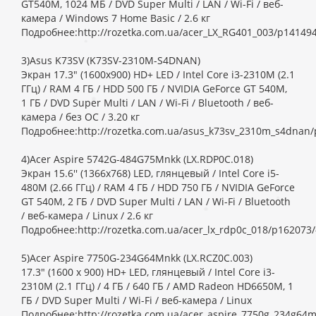
GT540M, 1024 МБ / DVD Super Multi / LAN / Wi-Fi / веб-
камера / Windows 7 Home Basic / 2.6 кг
Подробнее:http://rozetka.com.ua/acer_LX_RG401_003/p141494/
3)Asus K73SV (K73SV-2310M-S4DNAN)
Экран 17.3" (1600х900) HD+ LED / Intel Core i3-2310M (2.1
ГГц) / RAM 4 ГБ / HDD 500 ГБ / NVIDIA GeForce GT 540M,
1 ГБ / DVD Super Multi / LAN / Wi-Fi / Bluetooth / веб-
камера / без ОС / 3.20 кг
Подробнее:http://rozetka.com.ua/asus_k73sv_2310m_s4dnan/p
4)Acer Aspire 5742G-484G75Mnkk (LX.RDP0C.018)
Экран 15.6'' (1366x768) LED, глянцевый / Intel Core i5-
480M (2.66 ГГц) / RAM 4 ГБ / HDD 750 ГБ / NVIDIA GeForce
GT 540M, 2 ГБ / DVD Super Multi / LAN / Wi-Fi / Bluetooth
/ веб-камера / Linux / 2.6 кг
Подробнее:http://rozetka.com.ua/acer_lx_rdp0c_018/p162073/
5)Acer Aspire 7750G-234G64Mnkk (LX.RCZ0C.003)
17.3" (1600 х 900) HD+ LED, глянцевый / Intel Core i3-
2310M (2.1 ГГц) / 4 ГБ / 640 ГБ / AMD Radeon HD6650M, 1
ГБ / DVD Super Multi / Wi-Fi / веб-камера / Linux
Подробнее:http://rozetka.com.ua/acer_aspire_7750g_234g64mn