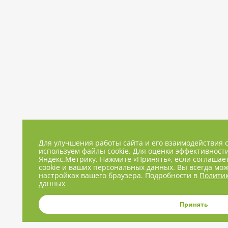
Для улучшения работы сайта и его взаимодействия 
используем файлы cookie. Для оценки эффективност
Яндекс.Метрику. Нажмите «Принять», если соглашае
cookie и ваших персональных данных. Вы всегда мож
настройках вашего браузера. Подробности в
Политик
данных
Принять