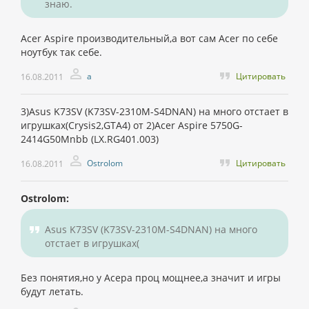
знаю.
Acer Aspire производительный,а вот сам Acer по себе
ноутбук так себе.
а
Цитировать
16.08.2011
3)Asus K73SV (K73SV-2310M-S4DNAN) на много отстает в
игрушках(Crysis2,GTA4) от 2)Acer Aspire 5750G-
2414G50Mnbb (LX.RG401.003)
Ostrolom
Цитировать
16.08.2011
Ostrolom:
Asus K73SV (K73SV-2310M-S4DNAN) на много
отстает в игрушках(
Без понятия,но у Асера проц мощнее,а значит и игры
будут летать.