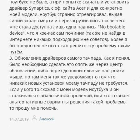
ноутбуке не было, а при попытке скачать и установить
драйвер Synaptics, с оф. сайта Acer и для конкретно
моей модели, ноутбук странно отреагировал, выдав
синий экран смерти и перезагрузившись, после чего
мне стала доступна лишь одна надпись, "No bootable
device", что я кое-как сам починил (так же не найдя в
интернете никаких подходящих мне советов). Более я
бы предпочёл не пытаться решить эту проблему таким
путём.
3. Обновление драйверов самого тачпада. Как я понял,
было необходимо сделать это опять же через центр
обновлений, либо через дополнительные настройки
мыши, но там меня так же уведомляют о том что
никаких новых установок моему тачпаду не требуется.
Если у кого то схожая с моей модель ноутбука и он
сталкивался с аналогичной пролемой, или кто-то знает
альтернативные варианты решения такой проблемы
то прошу мне помочь.
Алексей
14.07.2019