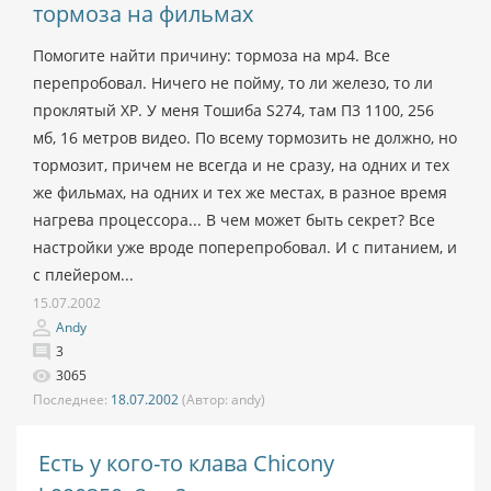
тормоза на фильмах
Помогите найти причину: тормоза на мр4. Все
перепробовал. Ничего не пойму, то ли железо, то ли
проклятый ХР. У меня Тошиба S274, там П3 1100, 256
мб, 16 метров видео. По всему тормозить не должно, но
тормозит, причем не всегда и не сразу, на одних и тех
же фильмах, на одних и тех же местах, в разное время
нагрева процессора... В чем может быть секрет? Все
настройки уже вроде поперепробовал. И с питанием, и
с плейером...
15.07.2002
Andy
3
3065
Последнее:
18.07.2002
(Автор:
andy)
Есть у кого-то клава Chicony