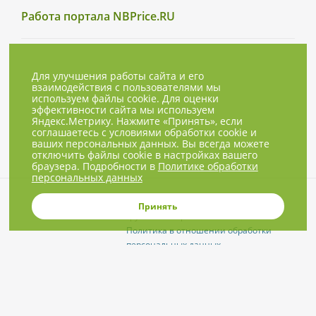
Работа портала NBPrice.RU
Для улучшения работы сайта и его
взаимодействия с пользователями мы
используем файлы cookie. Для оценки
эффективности сайта мы используем
Яндекс.Метрику. Нажмите «Принять», если
соглашаетесь с условиями обработки cookie и
ваших персональных данных. Вы всегда можете
отключить файлы cookie в настройках вашего
браузера. Подробности в
Политике обработки
персональных данных
© 2001-2026, NBPrice.ru — проект
Принять
группы «Текарт».
Политика в отношении обработки
персональных данных
Приглашения на соответствующие
нашей тематике мероприятия, пресс-
релизы и другие сообщения ждём на
info@nbprice.ru
.