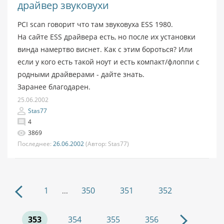
драйвер звуковухи
PCI scan говорит что там звуковуха ESS 1980.
На сайте ESS драйвера есть, но после их установки
винда намертво виснет. Как с этим бороться? Или
если у кого есть такой ноут и есть компакт/флоппи с
родными драйверами - дайте знать.
Заранее благодарен.
25.06.2002
Stas77
4
3869
Последнее:
26.06.2002
(Автор:
Stas77)
1
350
351
352
...
353
354
355
356