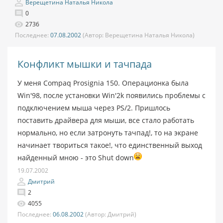
Верещетина Наталья Никола
0
2736
Последнее:
07.08.2002
(Автор:
Верещетина Наталья Никола)
Конфликт мышки и тачпада
У меня Compaq Prosignia 150. Операционка была
Win'98, после установки Win'2k появились проблемы с
подключением мыша через PS/2. Пришлось
поставить драйвера для мыши, все стало работать
нормально, но если затронуть тачпад!, то на экране
начинает твориться такое!, что единственный выход
найденный мною - это Shut down
19.07.2002
Дмитрий
2
4055
Последнее:
06.08.2002
(Автор:
Дмитрий)